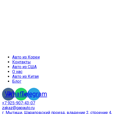
Авто из Кореи
Контакты
Авто из США
О нас
Авто из Китая
Блог
Vk
Whatsapp
Telegram
+7 925-907-43-07
zakaz@gapauto.ru
г. Мытищи, Шараповский проезд, владение 2, строение 4,