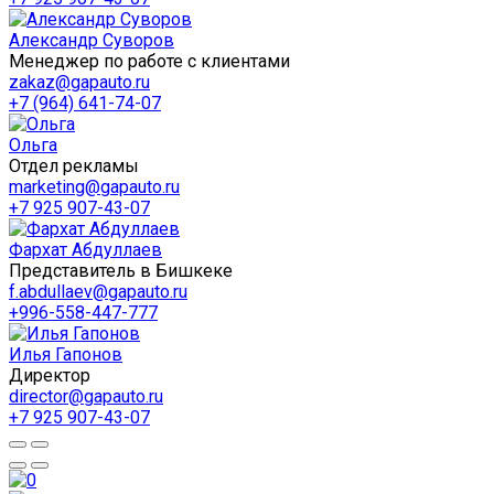
Александр Суворов
Менеджер по работе с клиентами
zakaz@gapauto.ru
+7 (964) 641-74-07
Ольга
Отдел рекламы
marketing@gapauto.ru
+7 925 907-43-07
Фархат Абдуллаев
Представитель в Бишкеке
f.abdullaev@gapauto.ru
+996-558-447-777
Илья Гапонов
Директор
director@gapauto.ru
+7 925 907-43-07