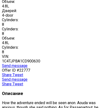
Объем:
4.8L
Дверей:
4-door
Cylinders:
8
Cylinders:
8
Объем:
4.8L
Cylinders:
8
VIN:
1C4TJPBA1CD900630
Send message
Offer ID #22777
Share
Tweet
Send message
Share
Tweet
Описание
How the adventure ended will be seen anon. Aouda was
anxious, though she said nothing. As for Passepartout, he