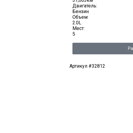
37,063км
Двигатель:
Бензин
Объем:
2.0L
Мест:
5
Ра
Артикул #32812