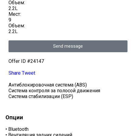
Объем:
2.2L
Мест:
9
Объем:
2.2L
Send message
Offer ID #24147
Share
Tweet
Антиблокировочная система (ABS)
Система контроля за полосой движения
Система стабилизации (ESP)
Опции
•
Bluetooth
•
Вентиляция задних сидений