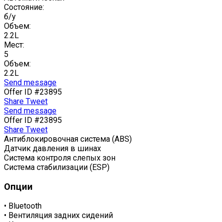
Состояние:
б/у
Объем:
2.2L
Мест:
5
Объем:
2.2L
Send message
Offer ID #23895
Share
Tweet
Send message
Offer ID #23895
Share
Tweet
Антиблокировочная система (ABS)
Датчик давления в шинах
Система контроля слепых зон
Система стабилизации (ESP)
Опции
•
Bluetooth
•
Вентиляция задних сидений